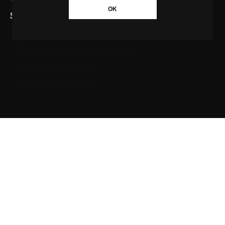
OK
SAIBA MAIS SOBRE A AGÊNCIA GBC
Quem somos
Princípios editoriais da Agência GBC
Política de Privacidade
Fale com a Agência GBC