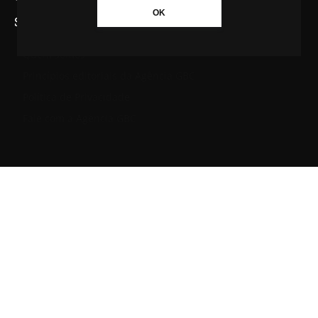
OK
SAIBA MAIS SOBRE A AGÊNCIA GBC
Quem somos
Princípios editoriais da Agência GBC
Política de Privacidade
Fale com a Agência GBC