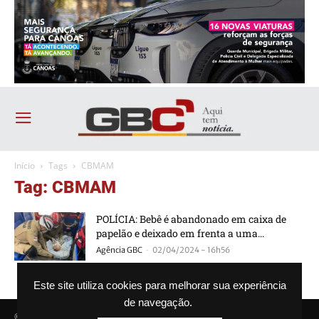
Início
Tags
CBMAM
Tag: CBMAM
POLÍCIA: Bebê é abandonado em caixa de
papelão e deixado em frenta a uma...
-
Agência GBC
02/04/2024 - 16h56
Este site utiliza cookies para melhorar sua experiência
de navegação.
© Agência GBC. Aqui tem notícia. Todos os direitos reservados.