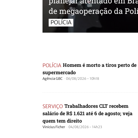
planejar atentado em Bra
de megaoperação da Polí
POLÍCIA
Homem é morto a tiros perto de
POLÍCIA
supermercado
-
Agência GBC
06/08/2026 - 10h18
Trabalhadores CLT recebem
SERVIÇO
salário de R$ 1.621 até 6 de agosto; veja
quem tem direito
-
Vinicius Ficher
04/08/2026 - 14h23