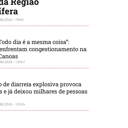
da Região
ífera
08/2026 - 11h41
Todo dia é a mesma coisa”:
 enfrentam congestionamento na
Canoas
08/2026 - 12h47
o de diarreia explosiva provoca
 e já deixou milhares de pessoas
08/2026 - 12h24