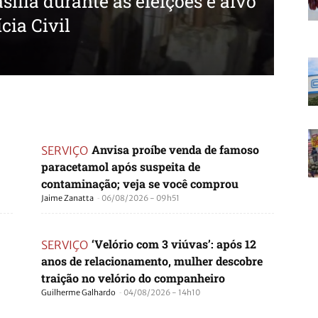
sília durante as eleições é alvo
cia Civil
Anvisa proíbe venda de famoso
SERVIÇO
paracetamol após suspeita de
contaminação; veja se você comprou
-
Jaime Zanatta
06/08/2026 - 09h51
‘Velório com 3 viúvas’: após 12
SERVIÇO
anos de relacionamento, mulher descobre
traição no velório do companheiro
-
Guilherme Galhardo
04/08/2026 - 14h10