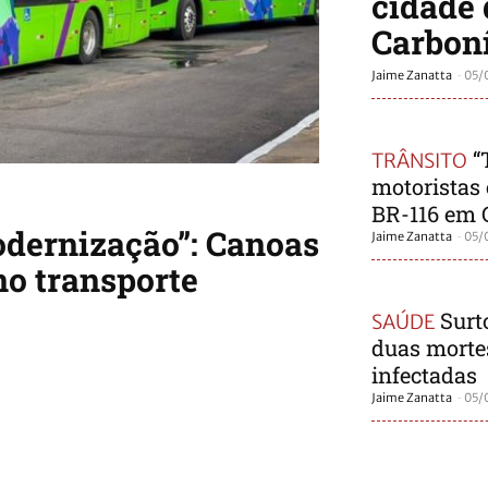
cidade 
Carbon
-
Jaime Zanatta
05/
“
TRÂNSITO
motoristas
BR-116 em 
dernização”: Canoas
-
Jaime Zanatta
05/
no transporte
Surt
SAÚDE
duas mortes
infectadas
-
Jaime Zanatta
05/