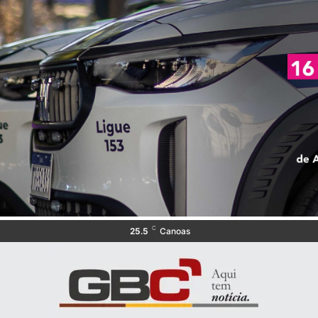
C
25.5
Canoas