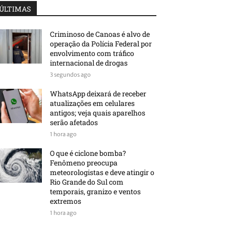
ÚLTIMAS
Criminoso de Canoas é alvo de
operação da Polícia Federal por
envolvimento com tráfico
internacional de drogas
3 segundos ago
WhatsApp deixará de receber
atualizações em celulares
antigos; veja quais aparelhos
serão afetados
1 hora ago
O que é ciclone bomba?
Fenômeno preocupa
meteorologistas e deve atingir o
Rio Grande do Sul com
temporais, granizo e ventos
extremos
1 hora ago