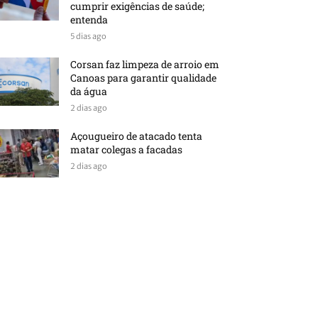
cumprir exigências de saúde;
entenda
5 dias ago
Corsan faz limpeza de arroio em
Canoas para garantir qualidade
da água
2 dias ago
Açougueiro de atacado tenta
matar colegas a facadas
2 dias ago