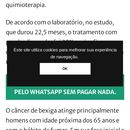
quimioterapia.
De acordo com o laboratório, no estudo,
que durou 22,5 meses, o tratamento com
pembrolizumabe foi 30% mais eficaz que a
Este site utiliza cookies para melhorar sua experiência
quimioterapia, e os efeitos colaterais foram
de navegação.
menores.
OK
CLIQUE AQUI PARA RECEBER NOTÍCIAS
PELO WHATSAPP SEM PAGAR NADA.
O câncer de bexiga atinge principalmente
homens com idade próxima dos 65 anos e