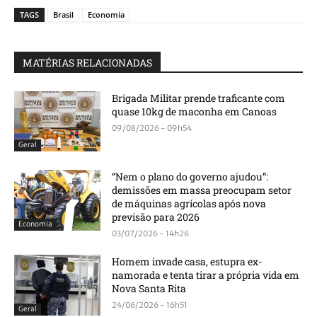
TAGS
Brasil
Economia
MATÉRIAS RELACIONADAS
Brigada Militar prende traficante com
quase 10kg de maconha em Canoas
09/08/2026 - 09h54
Geral
“Nem o plano do governo ajudou”:
demissões em massa preocupam setor
de máquinas agrícolas após nova
previsão para 2026
Economia
03/07/2026 - 14h26
Homem invade casa, estupra ex-
namorada e tenta tirar a própria vida em
Nova Santa Rita
24/06/2026 - 16h51
Geral