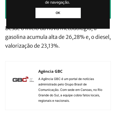
CLIQUE AQUI PARA RECEBER NOTÍCIAS
de navegação.
PELO WHATSAPP SEM PAGAR NADA.
OK
Desde o início da nova metodologia, a
gasolina acumula alta de 26,28% e, o diesel,
valorização de 23,13%.
Agência GBC
A Agência GBC é um portal de notícias
administrado pelo Grupo Brasil de
Comunicação. Com sede em Canoas, no Rio
Grande do Sul, a equipe cobra fatos locais,
regionais e nacionais.