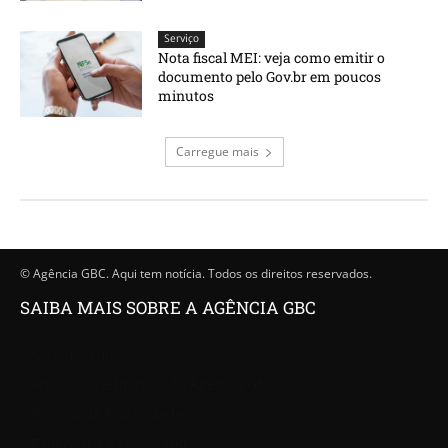
Serviço
Nota fiscal MEI: veja como emitir o
documento pelo Gov.br em poucos
minutos
Carregue mais
© Agência GBC. Aqui tem notícia. Todos os direitos reservados.
SAIBA MAIS SOBRE A AGÊNCIA GBC
Quem somos
Princípios editoriais da Agência GBC
Política de Privacidade
Fale com a Agência GBC