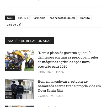
TAGS
ERS-124
Harmonia
são sebastião do caí
Trânsito
Vale do Caí
MATÉRIAS RELACIONADAS
“Nem o plano do governo ajudou”:
demissões em massa preocupam setor
de máquinas agrícolas após nova
previsão para 2026
Economia
03/07/2026 - 14h26
Homem invade casa, estupra ex-
namorada e tenta tirar a própria vida em
Nova Santa Rita
24/06/2026 - 16h51
Geral