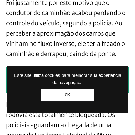
Foi justamente por este motivo que o
condutor do caminhão acabou perdendo o
controle do veículo, segundo a polícia. Ao
perceber a aproximação dos carros que
vinham no fluxo inverso, ele teria freado o
caminhão e derrapou, caindo da ponte.
CLIQUE AQUI PARA RECEBER NOTÍCIAS
Este site utiliza cookies para melhorar sua experiência
de navegação.
PELO WHATSAPP SEM PAGAR NADA.
OK
Parte do combustível caiu sobre a pista e a
rodovia está totalmente bloqueada. Os
policiais aguardam a chegada de uma