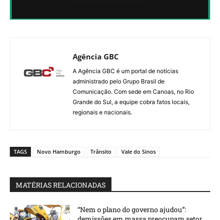
PELO WHATSAPP SEM PAGAR NADA.
Agência GBC
A Agência GBC é um portal de notícias
administrado pelo Grupo Brasil de
Comunicação. Com sede em Canoas, no Rio
Grande do Sul, a equipe cobra fatos locais,
regionais e nacionais.
TAGS
Novo Hamburgo
Trânsito
Vale do Sinos
MATÉRIAS RELACIONADAS
“Nem o plano do governo ajudou”:
demissões em massa preocupam setor