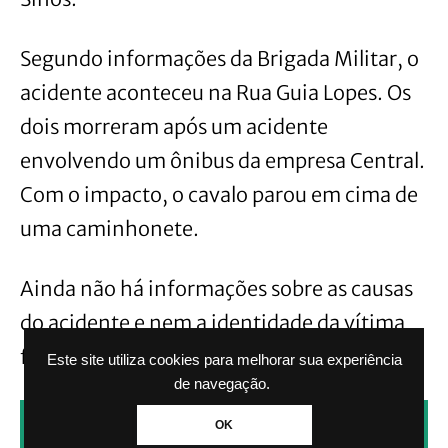
Segundo informações da Brigada Militar, o
acidente aconteceu na Rua Guia Lopes. Os
dois morreram após um acidente
envolvendo um ônibus da empresa Central.
Com o impacto, o cavalo parou em cima de
uma caminhonete.
Ainda não há informações sobre as causas
do acidente e nem a identidade da vítima
fatal.
Este site utiliza cookies para melhorar sua experiência
de navegação.
CLIQUE AQUI PARA RECEBER NOTÍCIAS
OK