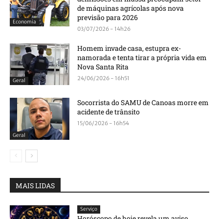
de máquinas agrícolas após nova
previsão para 2026
Economia
03/07/2026 - 14h26
Homem invade casa, estupra ex-
namorada e tenta tirar a própria vida em
Nova Santa Rita
24/06/2026 - 16h51
Geral
Socorrista do SAMU de Canoas morre em
acidente de trânsito
15/06/2026 - 16h54
Geral
MAIS LIDAS
Serviço
Horóscopo de hoje revela um aviso