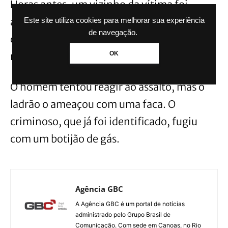
Horas antes, um vizinho da vítima foi
assaltado. Ele acordou com um barulho
Este site utiliza cookies para melhorar sua experiência
de navegação.
dentro de casa e se deparou com um ladrão
OK
na cozinha.
O homem tentou reagir ao assalto, mas o
ladrão o ameaçou com uma faca. O
criminoso, que já foi identificado, fugiu
com um botijão de gás.
Agência GBC
A Agência GBC é um portal de notícias
administrado pelo Grupo Brasil de
Comunicação. Com sede em Canoas, no Rio