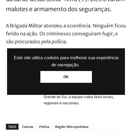
malotes e armamento dos seguranças.
A Brigada Militar atendeu a ocorrência. Ninguém ficou
ferido na ação. Os criminosos conseguiram fugir, e
são procurados pela polícia.
Este site utiliza cookies para melhorar sua experiência
de navegação.
Agência GBC
OK
A Agência GBC é um portal de notícias
administrado pelo Grupo Brasil de
Comunicação. Com sede em Canoas, no Rio
Grande do Sul, a equipe cobra fatos locais,
regionais e nacionais.
TAGS
Canoas
Polícia
Região Metropolitana