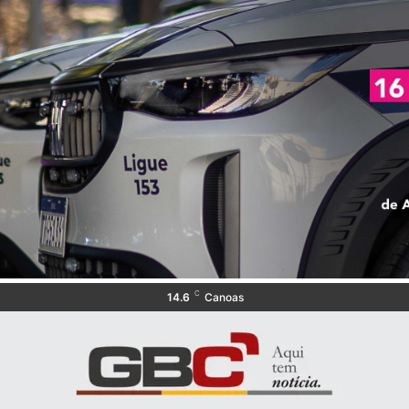
C
14.6
Canoas