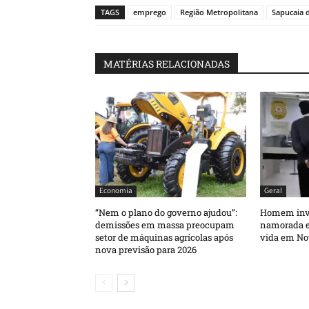
TAGS
emprego
Região Metropolitana
Sapucaia 
MATÉRIAS RELACIONADAS
Economia
Geral
“Nem o plano do governo ajudou”:
Homem inva
demissões em massa preocupam
namorada e 
setor de máquinas agrícolas após
vida em No
nova previsão para 2026