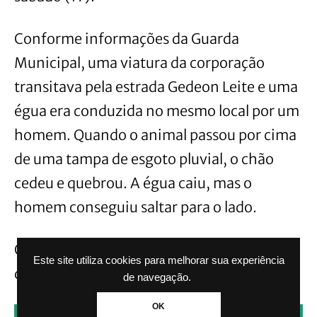
Conforme informações da Guarda
Municipal, uma viatura da corporação
transitava pela estrada Gedeon Leite e uma
égua era conduzida no mesmo local por um
homem. Quando o animal passou por cima
de uma tampa de esgoto pluvial, o chão
cedeu e quebrou. A égua caiu, mas o
homem conseguiu saltar para o lado.
O cavaleiro, que saltou no momento da
Este site utiliza cookies para melhorar sua experiência
queda, não se machucou.
de navegação.
OK