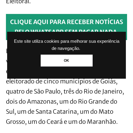
Eleitoral.
CLIQUE AQUI PARA RECEBER NOTÍCIAS
PELO WHATSAPP SEM PAGAR NADA.
Este site utiliza cookies para melhorar sua experiência
de navegação.
Em todo o país, outras 18 cidades também
vão às urnas para escolher os prefeitos. As
OK
eleições suplementares vão mobilizar o
eleitorado de cinco municípios de Goiás,
quatro de São Paulo, três do Rio de Janeiro,
dois do Amazonas, um do Rio Grande do
Sul, um de Santa Catarina, um do Mato
Grosso, um do Ceará e um do Maranhão.