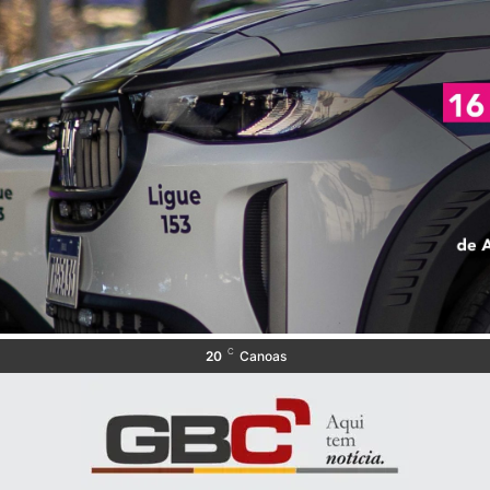
C
20
Canoas