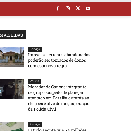
MAIS LIDAS
Serviço
Imóveis e terrenos abandonados
poderão ser tomados de donos
com esta nova regra
Polícia
Morador de Canoas integrante
de grupo suspeito de planejar
atentado em Brasília durante as
eleições é alvo de megaoperação
da Polícia Civil
Serviço
Estudo aponta que 6,6 milhões