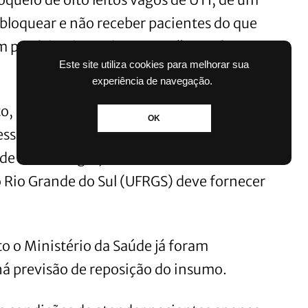
 bloquear e não receber pacientes do que
m por falta de medicamento”, justifica
Este site utiliza cookies para melhorar sua
experiência de navegação.
o, imprescindível para casos de doença
OK
essita ser entubada. Ele está em contato
de Porto Alegre, mas não obteve sucesso.
 Rio Grande do Sul (UFRGS) deve fornecer
o o Ministério da Saúde já foram
há previsão de reposição do insumo.