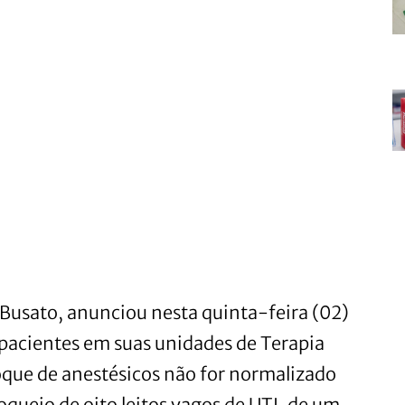
s Busato, anunciou nesta quinta-feira (02)
 pacientes em suas unidades de Terapia
oque de anestésicos não for normalizado
oqueio de oito leitos vagos de UTI, de um