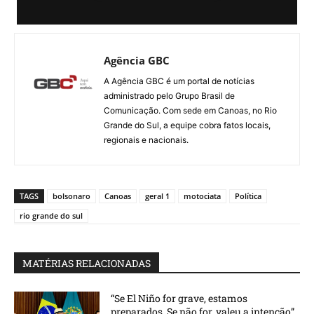
Agência GBC
A Agência GBC é um portal de notícias
administrado pelo Grupo Brasil de
Comunicação. Com sede em Canoas, no Rio
Grande do Sul, a equipe cobra fatos locais,
regionais e nacionais.
TAGS
bolsonaro
Canoas
geral 1
motociata
Política
rio grande do sul
MATÉRIAS RELACIONADAS
“Se El Niño for grave, estamos
preparados. Se não for, valeu a intenção”,