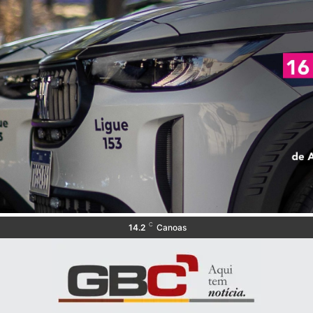
C
14.2
Canoas