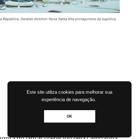
da República, Geraldo Alckmin: Nova Santa Rita protagonista da logística
Este site utiliza cookies para melhorar sua
experiência de navegação.
OK
e honra no jantar oferecido pela campanha