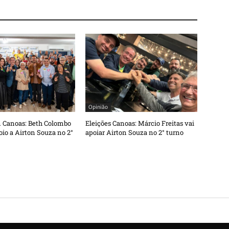
Opinião
m Canoas: Beth Colombo
Eleições Canoas: Márcio Freitas vai
io a Airton Souza no 2°
apoiar Airton Souza no 2° turno