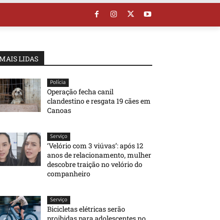
MAIS LIDAS
Polícia
Operação fecha canil
clandestino e resgata 19 cães em
Canoas
Serviço
‘Velório com 3 viúvas’: após 12
anos de relacionamento, mulher
descobre traição no velório do
companheiro
Serviço
Bicicletas elétricas serão
proibidas para adolescentes no