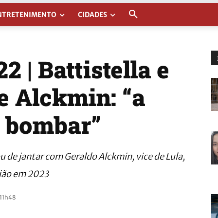
NTRETENIMENTO
CIDADES
 | Battistella e
e Alckmin: “a
i bombar”
u de jantar com Geraldo Alckmin, vice de Lula,
nião em 2023
 11h48