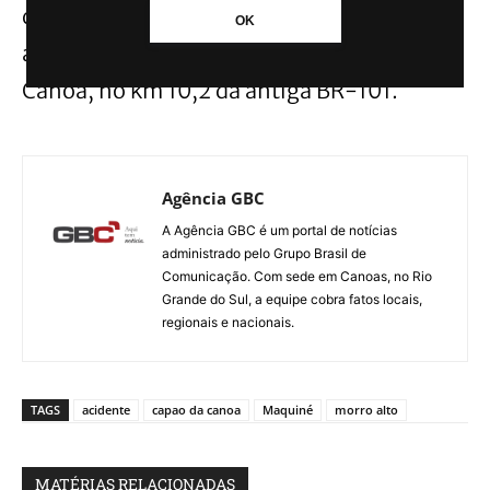
de 47 anos, também sofreu ferimentos. O
OK
acidente ocorreu no acesso a Capão da
Canoa, no km 10,2 da antiga BR-101.
Agência GBC
A Agência GBC é um portal de notícias
administrado pelo Grupo Brasil de
Comunicação. Com sede em Canoas, no Rio
Grande do Sul, a equipe cobra fatos locais,
regionais e nacionais.
TAGS
acidente
capao da canoa
Maquiné
morro alto
MATÉRIAS RELACIONADAS