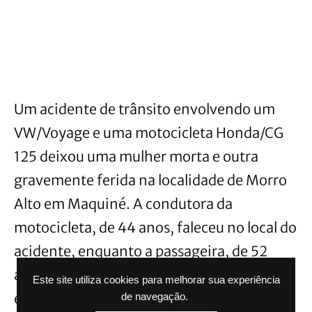
Um acidente de trânsito envolvendo um
VW/Voyage e uma motocicleta Honda/CG
125 deixou uma mulher morta e outra
gravemente ferida na localidade de Morro
Alto em Maquiné. A condutora da
motocicleta, de 44 anos, faleceu no local do
acidente, enquanto a passageira, de 52
anos, foi socorrida e levada ao hospital em
Este site utiliza cookies para melhorar sua experiência
estado grave. A condutora do automóvel,
de navegação.