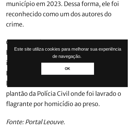
município em 2023. Dessa forma, ele foi
reconhecido como um dos autores do
crime.
O suspeito já possui antecedentes por
Este site utiliza cookies para melhorar sua experiência
homicídio, tráfico de entorpecentes, porte
de navegação.
ilegal de arma de fogo e furto qualificado.
OK
Ele, juntamente de uma testemunha do
local da prisão, foram conduzidos para o
plantão da Polícia Civil onde foi lavrado o
flagrante por homicídio ao preso.
Fonte: Portal Leouve.