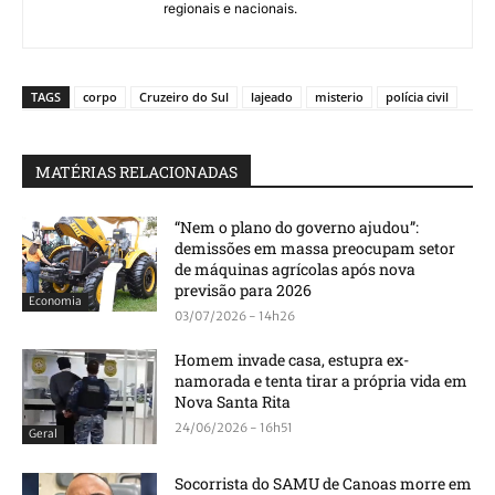
regionais e nacionais.
TAGS
corpo
Cruzeiro do Sul
lajeado
misterio
polícia civil
MATÉRIAS RELACIONADAS
“Nem o plano do governo ajudou”:
demissões em massa preocupam setor
de máquinas agrícolas após nova
previsão para 2026
Economia
03/07/2026 - 14h26
Homem invade casa, estupra ex-
namorada e tenta tirar a própria vida em
Nova Santa Rita
24/06/2026 - 16h51
Geral
Socorrista do SAMU de Canoas morre em