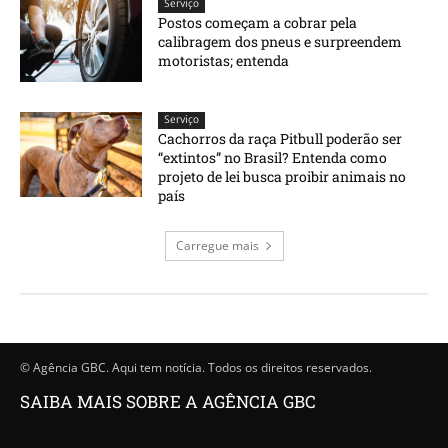
Serviço
Postos começam a cobrar pela
calibragem dos pneus e surpreendem
motoristas; entenda
Serviço
Cachorros da raça Pitbull poderão ser
“extintos” no Brasil? Entenda como
projeto de lei busca proibir animais no
país
Carregue mais
© Agência GBC. Aqui tem notícia. Todos os direitos reservados.
SAIBA MAIS SOBRE A AGÊNCIA GBC
Quem somos