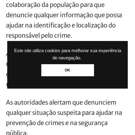
colaboração da população para que
denuncie qualquer informação que possa
ajudar na identificação e localização do
responsável pelo crime.
Este site utiliza cookies para melhorar sua experiência
A polícia investiga o motivo da briga que
de navegação.
resultou na morte do homem e não
OK
descartou nenhuma hipótese até o
momento.
As autoridades alertam que denunciem
qualquer situação suspeita para ajudar na
prevenção de crimes e na segurança
pública.