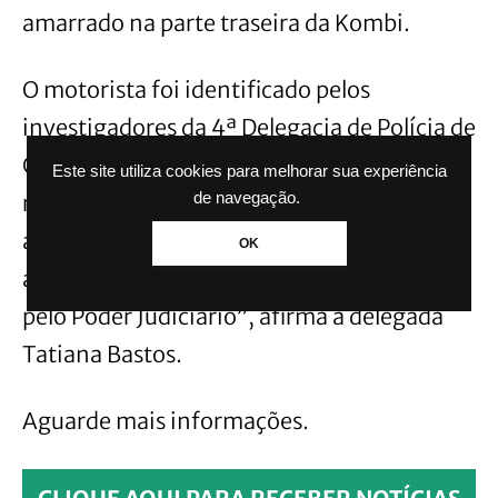
amarrado na parte traseira da Kombi.
O motorista foi identificado pelos
investigadores da 4ª Delegacia de Polícia de
Canoas. “Com base no vídeo,
Este site utiliza cookies para melhorar sua experiência
representamos pelo mandado de busca e
de navegação.
apreensão e de prisão preventiva do
OK
agressor. Os dois pedidos foram deferidos
pelo Poder Judiciário”, afirma a delegada
Tatiana Bastos.
Aguarde mais informações.