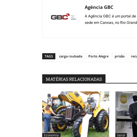
Agência GBC
A Agência GBC é um portal de 
sede em Canoas, no Rio Grande 
TAGS
carga roubada
Porto Alegre
prisão
rec
MATÉRIAS RELACIONADAS
Economia
Geral