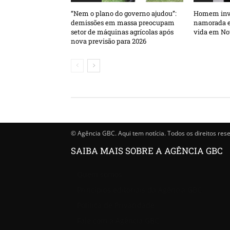
“Nem o plano do governo ajudou”:
Homem inva
demissões em massa preocupam
namorada e 
setor de máquinas agrícolas após
vida em No
nova previsão para 2026
© Agência GBC. Aqui tem notícia. Todos os direitos res
SAIBA MAIS SOBRE A AGÊNCIA GBC
Quem somos
Princípios editoriais da Agência GBC
Política de Privacidade
Fale com a Agência GBC