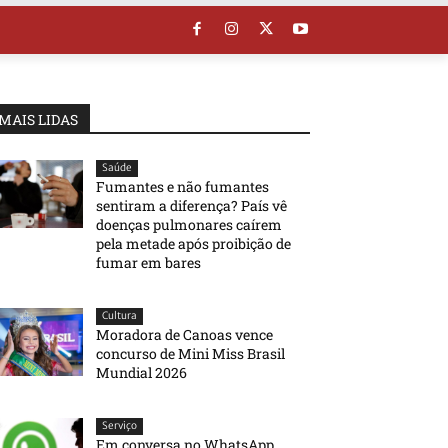
MAIS LIDAS
Saúde
Fumantes e não fumantes
sentiram a diferença? País vê
doenças pulmonares caírem
pela metade após proibição de
fumar em bares
Cultura
Moradora de Canoas vence
concurso de Mini Miss Brasil
Mundial 2026
Serviço
Em conversa no WhatsApp