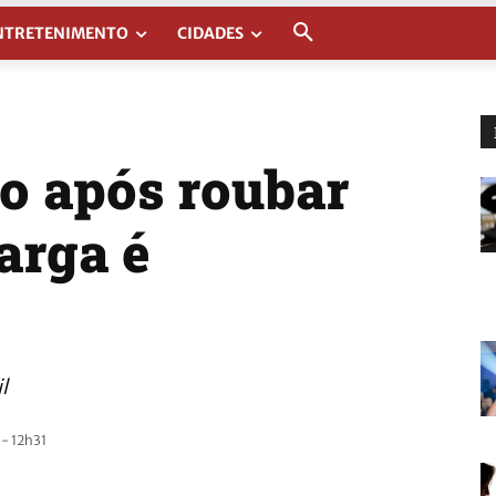
NTRETENIMENTO
CIDADES
so após roubar
arga é
l
- 12h31