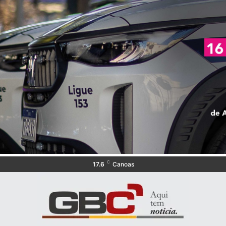
C
17.6
Canoas