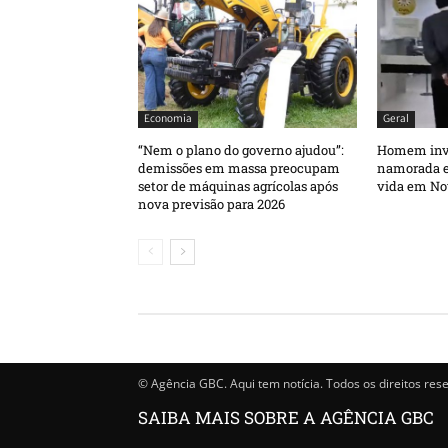
Economia
Geral
“Nem o plano do governo ajudou”:
Homem inva
demissões em massa preocupam
namorada e 
setor de máquinas agrícolas após
vida em No
nova previsão para 2026
© Agência GBC. Aqui tem notícia. Todos os direitos res
SAIBA MAIS SOBRE A AGÊNCIA GBC