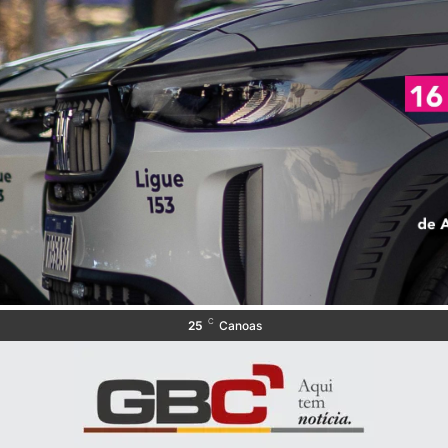
C
25
Canoas