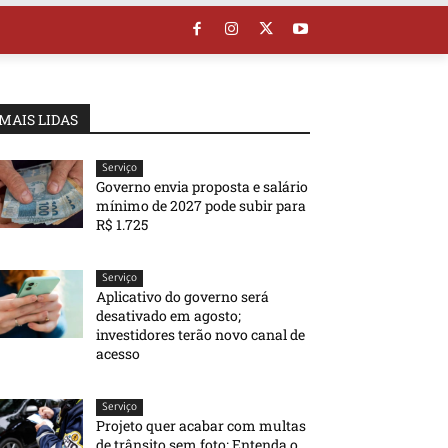
MAIS LIDAS
Serviço
Governo envia proposta e salário
mínimo de 2027 pode subir para
R$ 1.725
Serviço
Aplicativo do governo será
desativado em agosto;
investidores terão novo canal de
acesso
Serviço
Projeto quer acabar com multas
de trânsito sem foto; Entenda o