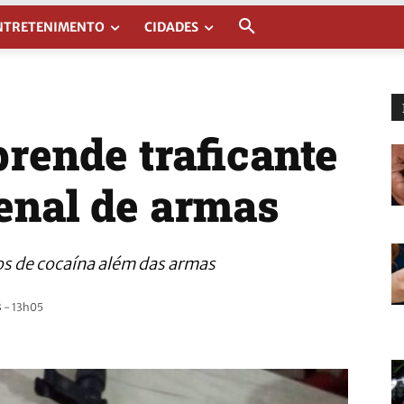
NTRETENIMENTO
CIDADES
prende traficante
enal de armas
s de cocaína além das armas
 - 13h05