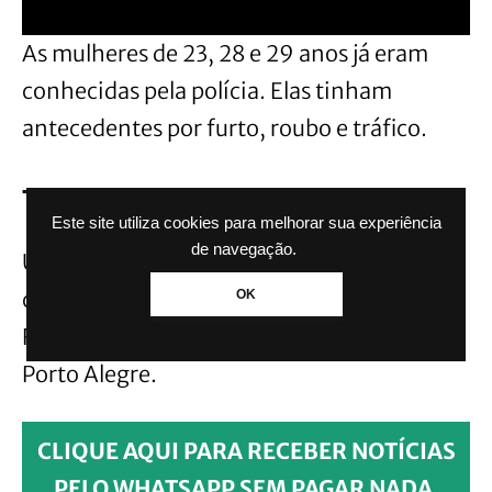
As mulheres de 23, 28 e 29 anos já eram
conhecidas pela polícia. Elas tinham
antecedentes por furto, roubo e tráfico.
Tentou escapar da prisão
Este site utiliza cookies para melhorar sua experiência
de navegação.
Uma das presas tentou não ser presa. Ela
contou aos policiais que estava recebendo
OK
R$ 200 para levar as duas mulheres até
Porto Alegre.
CLIQUE AQUI PARA RECEBER NOTÍCIAS
PELO WHATSAPP SEM PAGAR NADA.