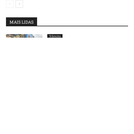
MAIS LIDAS
Trânsito
Trio foge e deixa jovem de 23 anos para
trás após carro derrubar poste e invadir
residência em Canoas
Mundo
Navio com mais de 1 mil corpos é
encontrado no mar; Descoberta
impressiona especialistas
Trânsito
BMW é flagrada a mais de 100km/h em
avenida de Canoas