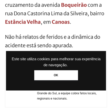
cruzamento da avenida
Boqueirão
com a
rua Dona Castorina Lima da Silveira, bairro
Estância Velha
, em
Canoas
.
Não há relatos de feridos e a dinâmica do
acidente está sendo apurada.
Este site utiliza cookies para melhorar sua experiência
de navegação.
Agência GBC
OK
A Agência GBC é um portal de notícias
administrado pelo Grupo Brasil de
Comunicação. Com sede em Canoas, no Rio
Grande do Sul, a equipe cobra fatos locais,
regionais e nacionais.