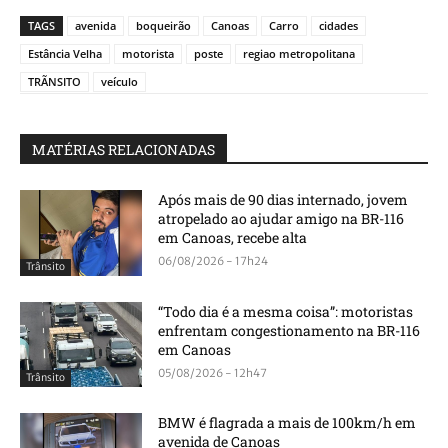
TAGS
avenida
boqueirão
Canoas
Carro
cidades
Estância Velha
motorista
poste
regiao metropolitana
TRÃNSITO
veículo
MATÉRIAS RELACIONADAS
Após mais de 90 dias internado, jovem
atropelado ao ajudar amigo na BR-116
em Canoas, recebe alta
06/08/2026 - 17h24
Trânsito
“Todo dia é a mesma coisa”: motoristas
enfrentam congestionamento na BR-116
em Canoas
05/08/2026 - 12h47
Trânsito
BMW é flagrada a mais de 100km/h em
avenida de Canoas