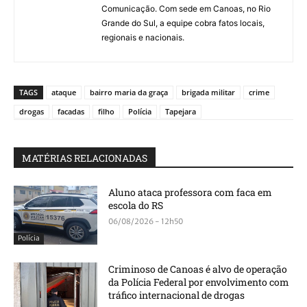
Comunicação. Com sede em Canoas, no Rio
Grande do Sul, a equipe cobra fatos locais,
regionais e nacionais.
TAGS
ataque
bairro maria da graça
brigada militar
crime
drogas
facadas
filho
Polícia
Tapejara
MATÉRIAS RELACIONADAS
Aluno ataca professora com faca em
escola do RS
06/08/2026 - 12h50
Polícia
Criminoso de Canoas é alvo de operação
da Polícia Federal por envolvimento com
tráfico internacional de drogas