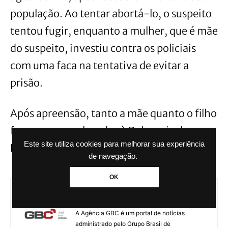
população. Ao tentar abortá-lo, o suspeito
tentou fugir, enquanto a mulher, que é mãe
do suspeito, investiu contra os policiais
com uma faca na tentativa de evitar a
prisão.
Após apreensão, tanto a mãe quanto o filho
foram presos e levados à Delegacia de
Este site utiliza cookies para melhorar sua experiência
Polícia para as devidas providências legais.
de navegação.
OK
Agência GBC
A Agência GBC é um portal de notícias
administrado pelo Grupo Brasil de