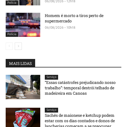
06/08/2026 - 12h18
Polícia
Homem é morto a tiros perto de
supermercado
06/08/2026 - 10h18
Polícia
MAIS LIDAS
Serviço
“Essas catástrofes prejudicando nosso
trabalho”: temporal destrói telhado de
madeireira em Canoas
Serviço
Sachês de maionese e ketchup podem
estar com os dias contados e donos de
lancherias começam a se preocupar