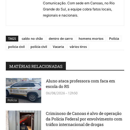
Comunicação. Com sede em Canoas, no Rio
Grande do Sul, a equipe cobra fatos locais,
regionais e nacionais.
TAGS
caído no chão
dentro de carro
homens mortos
Polícia
policia civil
polícia civil
Vacaria
vários tiros
MATÉRIAS RELACIONADAS
Aluno ataca professora com faca em
escola do RS
06/08/2026 - 12h50
Polícia
Criminoso de Canoas é alvo de operação
da Polícia Federal por envolvimento com
tráfico internacional de drogas