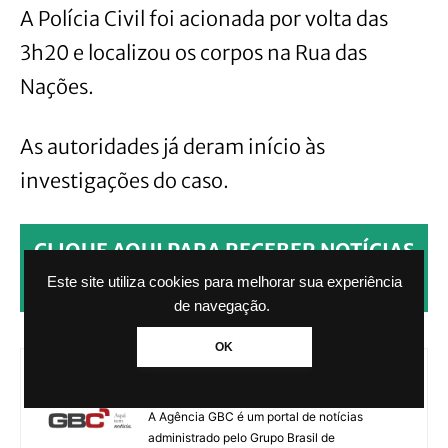
A Polícia Civil foi acionada por volta das
3h20 e localizou os corpos na Rua das
Nações.
As autoridades já deram início às
investigações do caso.
CLIQUE AQUI PARA RECEBER NOTÍCIAS
PELO WHATSAPP SEM PAGAR NADA.
Este site utiliza cookies para melhorar sua experiência
de navegação.
OK
Agência GBC
A Agência GBC é um portal de notícias
administrado pelo Grupo Brasil de