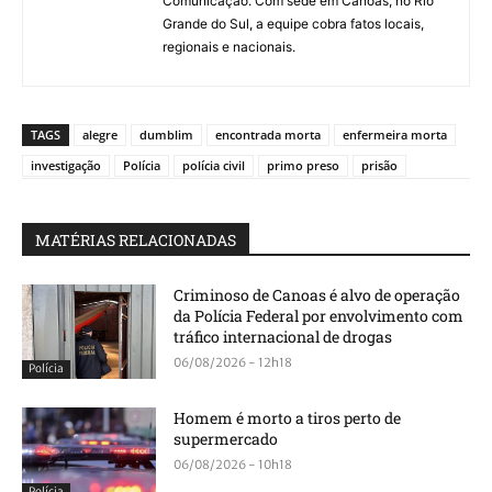
Comunicação. Com sede em Canoas, no Rio
Grande do Sul, a equipe cobra fatos locais,
regionais e nacionais.
TAGS
alegre
dumblim
encontrada morta
enfermeira morta
investigação
Polícia
polícia civil
primo preso
prisão
MATÉRIAS RELACIONADAS
Criminoso de Canoas é alvo de operação
da Polícia Federal por envolvimento com
tráfico internacional de drogas
06/08/2026 - 12h18
Polícia
Homem é morto a tiros perto de
supermercado
06/08/2026 - 10h18
Polícia