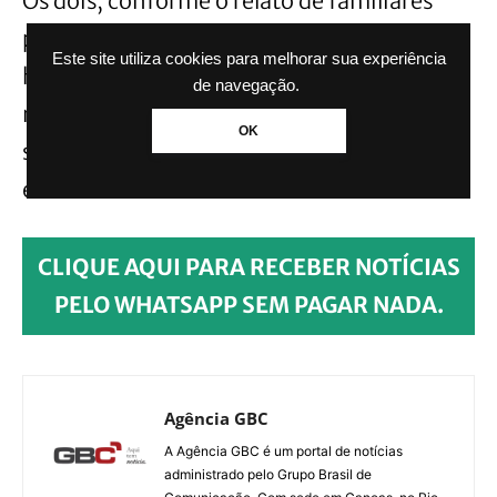
Os dois, conforme o relato de familiares
para a polícia, estavam discutindo sobre a
Este site utiliza cookies para melhorar sua experiência
herança. Priscila cobrava dívidas do primo
de navegação.
na justiça e o homem era suspeito de ter
OK
subtraído valores do falecido pai da
enfermeira.
CLIQUE AQUI PARA RECEBER NOTÍCIAS
PELO WHATSAPP SEM PAGAR NADA.
Agência GBC
A Agência GBC é um portal de notícias
administrado pelo Grupo Brasil de