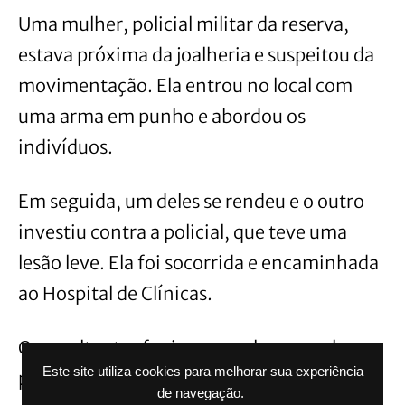
Uma mulher, policial militar da reserva,
estava próxima da joalheria e suspeitou da
movimentação. Ela entrou no local com
uma arma em punho e abordou os
indivíduos.
Em seguida, um deles se rendeu e o outro
investiu contra a policial, que teve uma
lesão leve. Ela foi socorrida e encaminhada
ao Hospital de Clínicas.
Os assaltantes fugiram sem levar nenhum
Este site utiliza cookies para melhorar sua experiência
produto e abandonaram uma arma de fogo
de navegação.