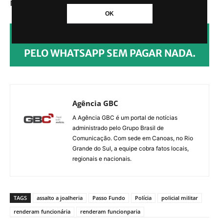
no local.
OK
CLIQUE AQUI PARA RECEBER NOTÍCIAS
PELO WHATSAPP SEM PAGAR NADA.
Agência GBC
A Agência GBC é um portal de notícias
administrado pelo Grupo Brasil de
Comunicação. Com sede em Canoas, no Rio
Grande do Sul, a equipe cobra fatos locais,
regionais e nacionais.
TAGS
assalto a joalheria
Passo Fundo
Polícia
policial militar
renderam funcionária
renderam funcionparia