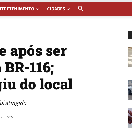
NTRETENIMENTO
CIDADES
 após ser
 BR-116;
iu do local
i atingido
 - 15h09