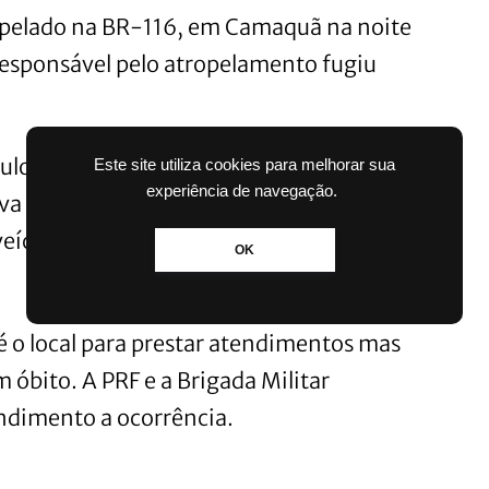
pelado na BR-116, em Camaquã na noite
 responsável pelo atropelamento fugiu
aulo Rogério Delgado Borges, morador do
Este site utiliza cookies para melhorar sua
experiência de navegação.
a de Porto Alegre e atravessava a BR-
veículo que seguia no sentido Pelotas –
OK
 o local para prestar atendimentos mas
m óbito. A PRF e a Brigada Militar
endimento a ocorrência.