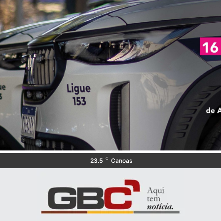
C
23.5
Canoas