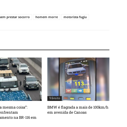
 sem prestar socorro
homem morre
motorista fugiu
Trânsito
 a mesma coisa”:
BMW é flagrada a mais de 100km/h
 enfrentam
em avenida de Canoas
amento na BR-116 em