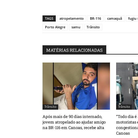
TAGS
atropelamento
BR-116
camaquâ
fugiu
Porto Alegre
samu
Trânsito
MATÉRIAS RELACIONADAS
Trânsito
Trânsito
Após mais de 90 dias internado,
“Todo dia é
jovem atropelado ao ajudar amigo
motoristas
na BR-116 em Canoas, recebe alta
congestion
Canoas