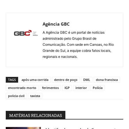
Agência GBC
A Agência GBC é um portal de notícias
administrado pelo Grupo Brasil de
Comunicação. Com sede em Canoas, no Rio
Grande do Sul, a equipe cobra fatos locais,
regionais e nacionais.
TAGS
após uma corrida
dentro de poço
DML
dona francisca
encontrado morto
ferimentos
IGP
interior
Polícia
policia civil
taxista
MATÉRIAS RELACIONADAS