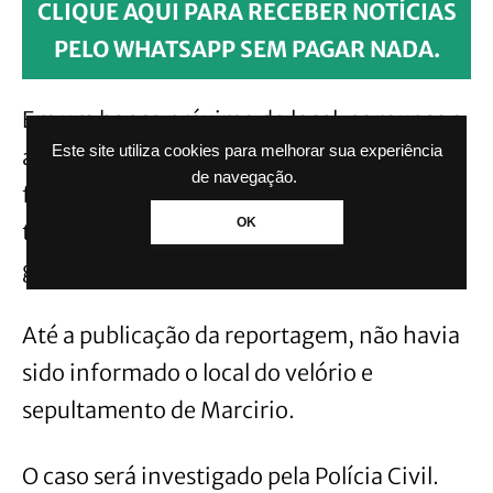
CLIQUE AQUI PARA RECEBER NOTÍCIAS
PELO WHATSAPP SEM PAGAR NADA.
Em um banco próximo do local, as roupas e
Este site utiliza cookies para melhorar sua experiência
a carteira da vítima com R$ 2,6 mil reais,
de navegação.
foram localizados. O veículo da vítima
OK
também foi encontrado e recolhido pelo
guincho ao depósito.
Até a publicação da reportagem, não havia
sido informado o local do velório e
sepultamento de Marcirio.
O caso será investigado pela Polícia Civil.