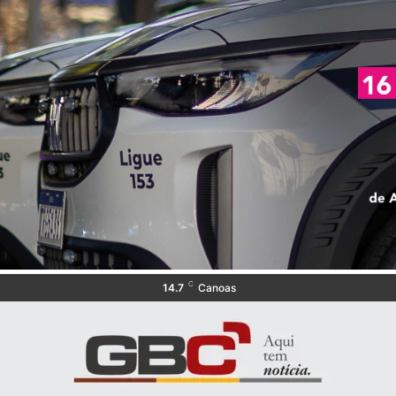
C
14.7
Canoas