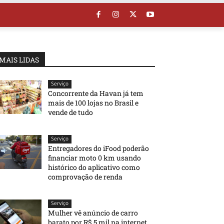
MAIS LIDAS
Serviço
Concorrente da Havan já tem
mais de 100 lojas no Brasil e
vende de tudo
Serviço
Entregadores do iFood poderão
financiar moto 0 km usando
histórico do aplicativo como
comprovação de renda
Serviço
Mulher vê anúncio de carro
barato por R$ 5 mil na internet,