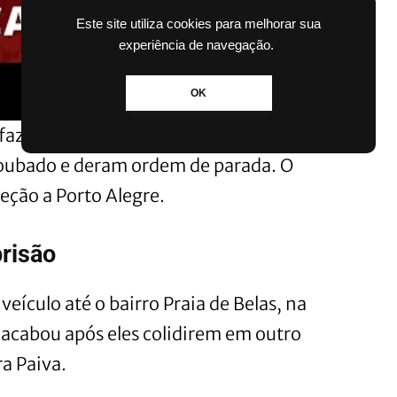
Este site utiliza cookies para melhorar sua
experiência de navegação.
OK
s faziam patrulhamento pela BR-116
roubado e deram ordem de parada. O
eção a Porto Alegre.
prisão
eículo até o bairro Praia de Belas, na
ó acabou após eles colidirem em outro
a Paiva.