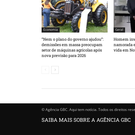
Economia
Geral
“Nem o plano do governo ajudou”:
Homem inva
demissões em massa preocupam
namorada e 
setor de máquinas agrícolas após
vida em No
nova previsão para 2026
© Agência GBC. Aqui tem notícia. Todos os direitos res
SAIBA MAIS SOBRE A AGÊNCIA GBC
Quem somos