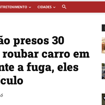
NTRETENIMENTO
CIDADES
ão presos 30
 roubar carro em
te a fuga, eles
ículo
16