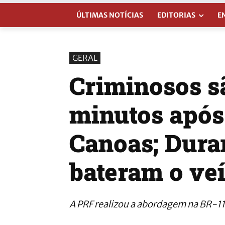
ÚLTIMAS NOTÍCIAS
EDITORIAS
E
GERAL
Criminosos s
minutos após
Canoas; Duran
bateram o ve
A PRF realizou a abordagem na BR-1