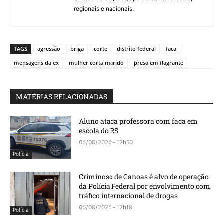
regionais e nacionais.
TAGS
agressão
briga
corte
distrito federal
faca
mensagens da ex
mulher corta marido
presa em flagrante
MATÉRIAS RELACIONADAS
Aluno ataca professora com faca em
escola do RS
06/08/2026 - 12h50
Polícia
Criminoso de Canoas é alvo de operação
da Polícia Federal por envolvimento com
tráfico internacional de drogas
06/08/2026 - 12h18
Polícia