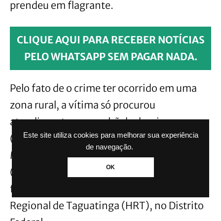
prendeu em flagrante.
CLIQUE AQUI PARA RECEBER NOTÍCIAS
PELO WHATSAPP SEM PAGAR NADA.
Pelo fato de o crime ter ocorrido em uma
zona rural, a vítima só procurou
atendimento na manhã de domingo
Este site utiliza cookies para melhorar sua experiência
(23/7). O homem foi levado para o Hospital
de navegação.
Municipal de Santo Antônio do Descoberto
OK
(HMSad), mas, devido à gravidade dos
ferimentos, foi transferido para o Hospital
Regional de Taguatinga (HRT), no Distrito