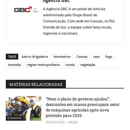
Agência GBC
A Agência GBC é um portal de notícias
administrado pelo Grupo Brasil de
Comunicação. Com sede em Canoas, no Rio
Grande do Sul, a equipe cobra fatos locais,
regionais e nacionais.
TAGS
bairro brigadeira
bombeiros
Canoas
casa
fogo
incendio
regiao metropolitana
ronda
vegetação
MATÉRIAS RELACIONADAS
“Nem o plano do governo ajudou”:
demissões em massa preocupam setor
de máquinas agrícolas após nova
previsão para 2026
Economia
03/07/2026 - 14h26