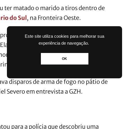
 ter matado o marido a tiros dentro de
rio do Sul
, na Fronteira Oeste.
 procurou a delegacia para confessar o
Este site utiliza cookies para melhorar sua
experiência de navegação.
Ela contou aos policiais que era
omem de 49 anos, inclusive com a arma
OK
crime.
ava disparos de arma de fogo no pátio de
iel Severo em entrevista a GZH.
atou para a polícia que descobriu uma