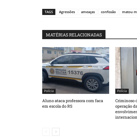
TAGS
Agressões
ameaças
confissão
matou m
MATÉRIAS RELACIONADAS
Polícia
Polícia
Aluno ataca professora com faca
Criminoso d
em escola do RS
operação da
envolvimen
internacion