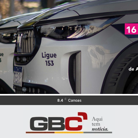
C
8.4
Canoas