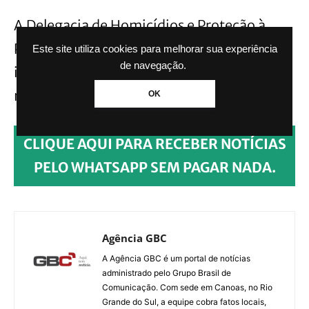
A Delegacia de Homicídios e Proteção à
Pessoa (DHPP), de Santa Maria já está
Este site utiliza cookies para melhorar sua experiência
de navegação.
investigando o caso, mas até o momento
ninguém foi preso ou detido.
OK
CLIQUE AQUI PARA RECEBER NOTÍCIAS
PELO WHATSAPP SEM PAGAR NADA.
Agência GBC
A Agência GBC é um portal de notícias
administrado pelo Grupo Brasil de
Comunicação. Com sede em Canoas, no Rio
Grande do Sul, a equipe cobra fatos locais,