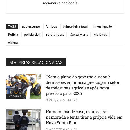
regionais e nacionais.
TAGS
adolescente
Amigos
brincadeira fatal
investigação
Polícia
polícia civil
roleta-russa
Santa Maria
violência
vítima
MATÉRIAS RELACIONADAS
“Nem o plano do governo ajudou”:
demissões em massa preocupam setor
de máquinas agrícolas após nova
previsão para 2026
Economia
03/07/2026 - 14h26
Homem invade casa, estupra ex-
namorada e tenta tirar a própria vida em
Nova Santa Rita
24/06/2026 - 16h51