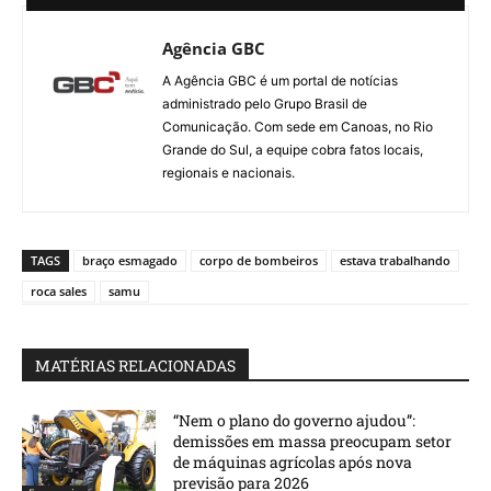
Agência GBC
A Agência GBC é um portal de notícias
administrado pelo Grupo Brasil de
Comunicação. Com sede em Canoas, no Rio
Grande do Sul, a equipe cobra fatos locais,
regionais e nacionais.
TAGS
braço esmagado
corpo de bombeiros
estava trabalhando
roca sales
samu
MATÉRIAS RELACIONADAS
“Nem o plano do governo ajudou”:
demissões em massa preocupam setor
de máquinas agrícolas após nova
previsão para 2026