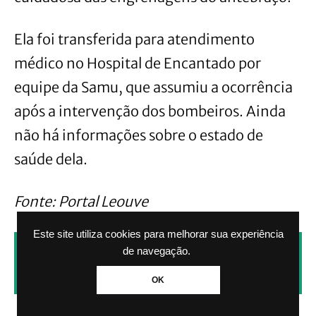
Ela foi transferida para atendimento
médico no Hospital de Encantado por
equipe da Samu, que assumiu a ocorrência
após a intervenção dos bombeiros. Ainda
não há informações sobre o estado de
saúde dela.
Fonte: Portal Leouve
Este site utiliza cookies para melhorar sua experiência
CLIQUE AQUI PARA RECEBER NOTÍCIAS
de navegação.
PELO WHATSAPP SEM PAGAR NADA.
OK