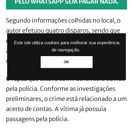
PELO WHATSAPP SEM PAGAR NADA.
Segundo informações colhidas no local, o
autor efetuou quatro disparos, sendo que
dois acertaram Patrick pelas costas,
Este site utiliza cookies para melhorar sua experiência
atravessando o abdômen. A arma usada no
de navegação.
crime foi uma calibre .40.
OK
O rapaz que estava com Patrick será ouvido
pela polícia. Conforme as investigações
preliminares, o crime está relacionado a um
acerto de contas. A vítima já possuía
passagens pela polícia.