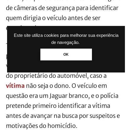
de câmeras de segurança para identificar
quem dirigia o veículo antes de ser
estacionado na rua.
Este site utiliza cookies para melhorar sua experiência
de navegação.
Também estão sendo investigados
possíveis envolvimentos de um segundo
OK
veículo no
crime
, e a polícia está em busca
do proprietário do automóvel, caso a
vítima
não seja o dono. O veículo em
questão era um Jaguar branco, e o polícia
pretende primeiro identificar a vítima
antes de avançar na busca por suspeitos e
motivações do homicídio.