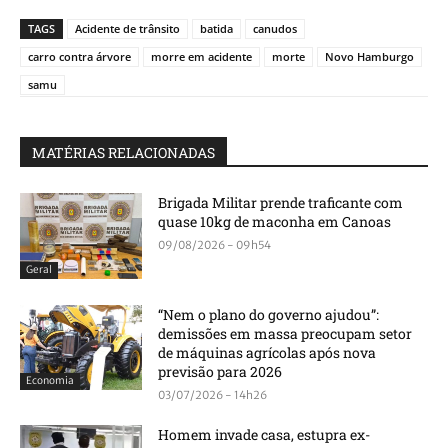
TAGS
Acidente de trânsito
batida
canudos
carro contra árvore
morre em acidente
morte
Novo Hamburgo
samu
MATÉRIAS RELACIONADAS
Brigada Militar prende traficante com
quase 10kg de maconha em Canoas
09/08/2026 - 09h54
Geral
“Nem o plano do governo ajudou”:
demissões em massa preocupam setor
de máquinas agrícolas após nova
previsão para 2026
Economia
03/07/2026 - 14h26
Homem invade casa, estupra ex-