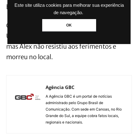
Este site utiliza cookies para melhorar sua experiência
batido contra a árvore.
de navegação.
O Serviço de Atendimento Móvel de
OK
Urgência (SAMU) chegou a ser acionado,
mas Alex não resistiu aos ferimentos e
morreu no local.
Agência GBC
A Agência GBC é um portal de notícias
administrado pelo Grupo Brasil de
Comunicação. Com sede em Canoas, no Rio
Grande do Sul, a equipe cobra fatos locais,
regionais e nacionais.