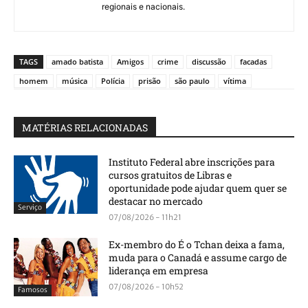
regionais e nacionais.
TAGS
amado batista
Amigos
crime
discussão
facadas
homem
música
Polícia
prisão
são paulo
vítima
MATÉRIAS RELACIONADAS
Instituto Federal abre inscrições para
cursos gratuitos de Libras e
oportunidade pode ajudar quem quer se
destacar no mercado
Serviço
07/08/2026 - 11h21
Ex-membro do É o Tchan deixa a fama,
muda para o Canadá e assume cargo de
liderança em empresa
07/08/2026 - 10h52
Famosos