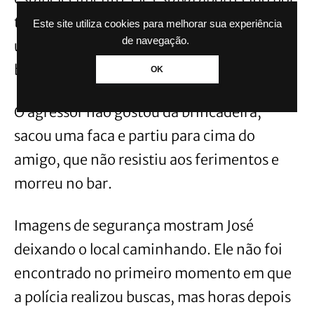
ter brigado com a esposa e o amigo colocou
Este site utiliza cookies para melhorar sua experiência
de navegação.
uma música do cantor Amado Batista para
brincar com José.
OK
O agressor não gostou da brincadeira,
sacou uma faca e partiu para cima do
amigo, que não resistiu aos ferimentos e
morreu no bar.
Imagens de segurança mostram José
deixando o local caminhando. Ele não foi
encontrado no primeiro momento em que
a polícia realizou buscas, mas horas depois