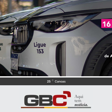
C
25
Canoas