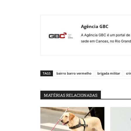
Agência GBC
A Agência GBC é um portal de 
sede em Canoas, no Rio Grande 
TAGS
bairro barro vermelho
brigada militar
cr
MATÉRIAS RELACIONADAS