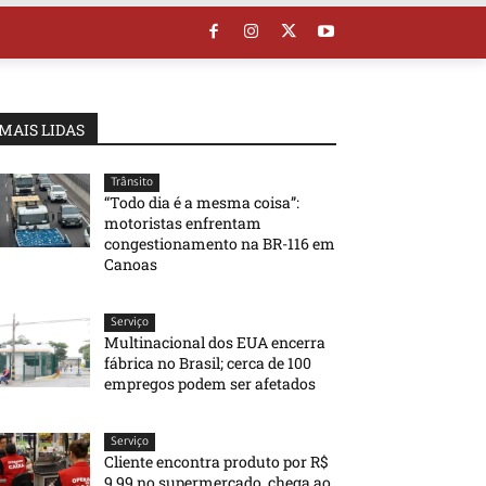
MAIS LIDAS
Trânsito
“Todo dia é a mesma coisa”:
motoristas enfrentam
congestionamento na BR-116 em
Canoas
Serviço
Multinacional dos EUA encerra
fábrica no Brasil; cerca de 100
empregos podem ser afetados
Serviço
Cliente encontra produto por R$
9,99 no supermercado, chega ao