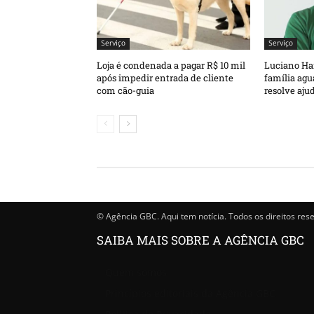
Serviço
Serviço
Loja é condenada a pagar R$ 10 mil
Luciano Ha
após impedir entrada de cliente
família agu
com cão-guia
resolve aju
© Agência GBC. Aqui tem notícia. Todos os direitos res
SAIBA MAIS SOBRE A AGÊNCIA GBC
Quem somos
Princípios editoriais da Agência GBC