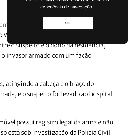
experiência de navegação.
emente ferido por disparos de arma de
OK
ro Vermelho, em
Gravataí
, no último
re o suspeito e o dono da residência,
ou o invasor armado com um facão
s, atingindo a cabeça e o braço do
mada, e o suspeito foi levado ao hospital
óvel possui registro legal da arma e não
o está sob investigação da Polícia Civil.