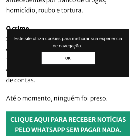
homicídio, roubo e tortura.
O crime
Segundo a polícia, o homem foi morto com
Este site utiliza cookies para melhorar sua experiência
de navegação.
diversos tiros de pistolas calibre .380 e
9mm. A suspeita é que o caso seja uma
OK
execução motivada por um provável acerto
de contas.
Até o momento, ninguém foi preso.
CLIQUE AQUI PARA RECEBER NOTÍCIAS
PELO WHATSAPP SEM PAGAR NADA.