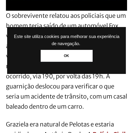
O sobrevivente relatou aos policiais que um
homem teria saído de um automóvel Fox
vermelho e efetuado os disparos. Com isso,
Este site utiliza cookies para melhorar sua experiência
de navegação.
a motorista teria perdido o controle do
veículo e parado em uma valeta, morrendo
OK
no local. Inicialmente, a BM soube do
ocorrido, via 190, por volta das 19h. A
guarnição deslocou para verificar o que
seria um acidente de trânsito, com um casal
baleado dentro de um carro.
Graziela era natural de Pelotas e estaria