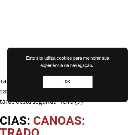
Este site utiliza cookies para melhorar sua
experiência de navegação.
 rações em
Carazinho
, no norte do
OK
das, três delas em estado grave. O
 tarde desta segunda-feira (5).
CIAS:
CANOAS:
NTRADO