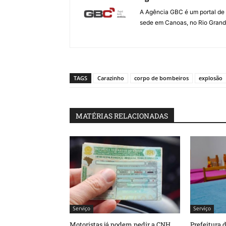
A Agência GBC é um portal de 
sede em Canoas, no Rio Grande 
TAGS
Carazinho
corpo de bombeiros
explosão
MATÉRIAS RELACIONADAS
Serviço
Serviço
Motoristas já podem pedir a CNH
Prefeitura 