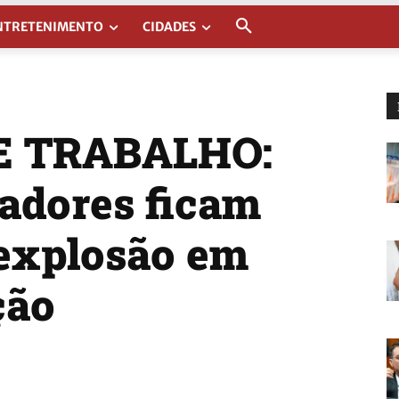
NTRETENIMENTO
CIDADES
E TRABALHO:
hadores ficam
 explosão em
ção