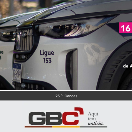
C
25
Canoas