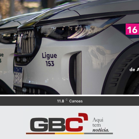
C
11.8
Canoas