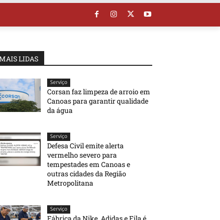
MAIS LIDAS
Serviço
Corsan faz limpeza de arroio em
Canoas para garantir qualidade
da água
Serviço
Defesa Civil emite alerta
vermelho severo para
tempestades em Canoas e
outras cidades da Região
Metropolitana
Serviço
Fábrica da Nike, Adidas e Fila é