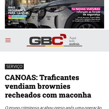
SERVIÇO
CANOAS: Traficantes
vendiam brownies
recheados com maconha
O grupo criminoso acabou preso após uma operação