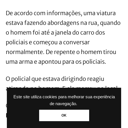
De acordo com informações, uma viatura
estava fazendo abordagens na rua, quando
o homem foi até a janela do carro dos
policiais e começou a conversar
normalmente. De repente o homem tirou
uma arma e apontou para os policiais.
O policial que estava dirigindo reagiu
atirando no homem. E ele morreu no local.
Este site utiliza cookies para melhorar sua experiência
de navegação.
O caso será investigado pela
Delegacia de
Homicídios
de Novo Hamburgo.
OK