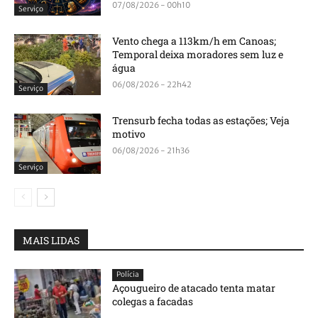
07/08/2026 - 00h10
Serviço
Vento chega a 113km/h em Canoas;
Temporal deixa moradores sem luz e
água
06/08/2026 - 22h42
Serviço
Trensurb fecha todas as estações; Veja
motivo
06/08/2026 - 21h36
Serviço
MAIS LIDAS
Polícia
Açougueiro de atacado tenta matar
colegas a facadas