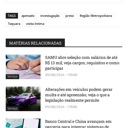
TAGS
apenado
investugação
preso
Região Metropolitana
Taquara
visita íntima
MATÉRIAS RELACIONADAS
SAMU abre seleção com salários de até
R$ 13 mil; veja cargos, requisitos e como
participar
09/08/2026 - 19h00
Serviço
Alterações em veículos podem gerar
multa e até apreensão; veja o que a
legislação realmente permite
09/08/2026 - 17h00
Serviço
Banco Central e China avançam em
parceria para integrar sistemas de