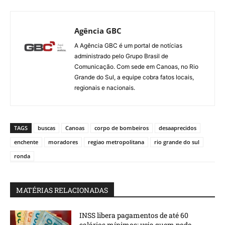
Agência GBC
A Agência GBC é um portal de notícias
administrado pelo Grupo Brasil de
Comunicação. Com sede em Canoas, no Rio
Grande do Sul, a equipe cobra fatos locais,
regionais e nacionais.
TAGS
buscas
Canoas
corpo de bombeiros
desaaprecidos
enchente
moradores
regiao metropolitana
rio grande do sul
ronda
MATÉRIAS RELACIONADAS
INSS libera pagamentos de até 60
salários mínimos; veja quem pode