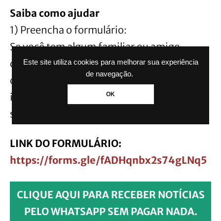
Saiba como ajudar
1) Preencha o formulário:
Se você tem algum familiar ou amigo
desaparecido, acesse o formulário através
Este site utiliza cookies para melhorar sua experiência
de navegação.
do link abaixo e forneça todas as
OK
informações solicitadas. Cada detalhe pode
ser crucial para as equipes de resgate.
LINK DO FORMULÁRIO:
https://forms.gle/fADHqnbx2s74gLNq5
CLIQUE AQUI PARA RECEBER NOTÍCIAS
PELO WHATSAPP SEM PAGAR NADA.